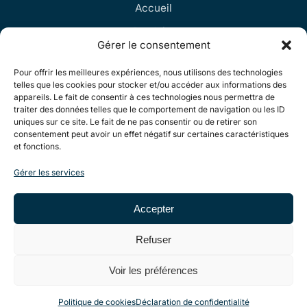
Accueil
Produits
Gérer le consentement
Contact
Pour offrir les meilleures expériences, nous utilisons des technologies
telles que les cookies pour stocker et/ou accéder aux informations des
appareils. Le fait de consentir à ces technologies nous permettra de
Informations
traiter des données telles que le comportement de navigation ou les ID
uniques sur ce site. Le fait de ne pas consentir ou de retirer son
Politique de cookies
consentement peut avoir un effet négatif sur certaines caractéristiques
et fonctions.
Déclaration de confidentialité
Gérer les services
CGV
Accepter
Refuser
© 2026 Recifal Must. Tous droits réservés.
Voir les préférences
Création de site internet Nelty
Politique de cookies
Déclaration de confidentialité