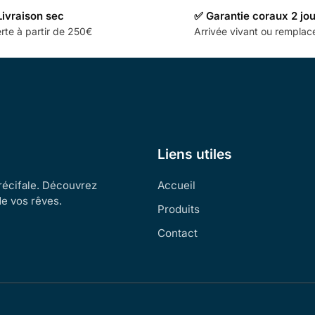
Livraison sec
✅ Garantie coraux 2 jo
rte à partir de 250€
Arrivée vivant ou rempla
Liens utiles
 récifale. Découvrez
Accueil
de vos rêves.
Produits
Contact