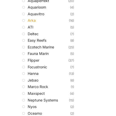
Aquaperfekt
(20)
Aquarioom
(4)
Aquavitro
(2)
Arka
(16)
ATI
(5)
Deltec
(7)
Easy Reefs
(8)
Ecotech Marine
(25)
Fauna Marin
(5)
Flipper
(37)
Focustronic
(7)
Hanna
(13)
Jebao
(6)
Marco Rock
(1)
Maxspect
(4)
Neptune Systems
(15)
Nyos
(2)
Oceamo
(2)