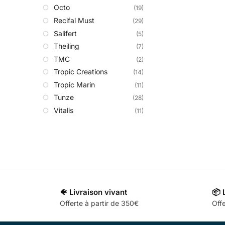
Octo
(19)
Recifal Must
(29)
Salifert
(5)
Theiling
(7)
TMC
(2)
Tropic Creations
(14)
Tropic Marin
(11)
Tunze
(28)
Vitalis
(11)
🐠 Livraison vivant
📦 
Offerte à partir de 350€
Offe