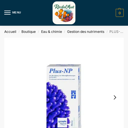
MENU
0
Accueil
Boutique
Eau & chimie
Gestion des nutriments
PLUS- NP Tropic Marin
/
/
/
/