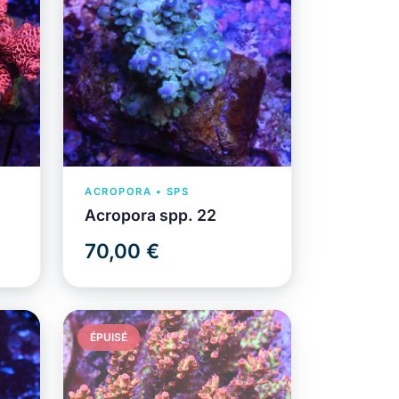
ACROPORA • SPS
Acropora spp. 22
70,00 €
ÉPUISÉ