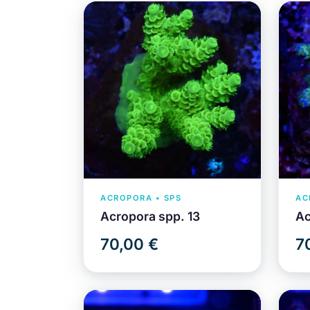
ACROPORA • SPS
AC
Acropora spp. 13
Ac
70,00 €
7