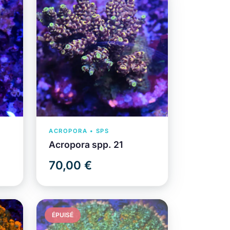
ACROPORA • SPS
Acropora spp. 21
70,00 €
ÉPUISÉ