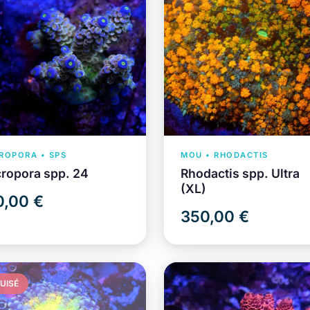
ROPORA • SPS
MOU • RHODACTIS
ropora spp. 24
Rhodactis spp. Ultra
(XL)
0,00 €
350,00 €
UISÉ