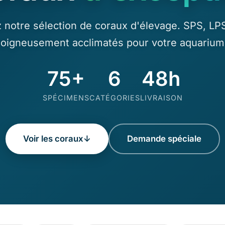
notre sélection de coraux d'élevage. SPS, LP
oigneusement acclimatés pour votre aquarium r
75+
6
48h
SPÉCIMENS
CATÉGORIES
LIVRAISON
Voir les coraux
↓
Demande spéciale