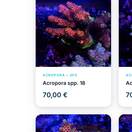
ACROPORA • SPS
AC
Acropora spp. 18
Ac
70,00 €
7