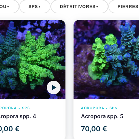
OU
SPS
DÉTRITIVORES
PIERRES
▼
▼
▼
ROPORA • SPS
ACROPORA • SPS
ropora spp. 4
Acropora spp. 5
0,00 €
70,00 €