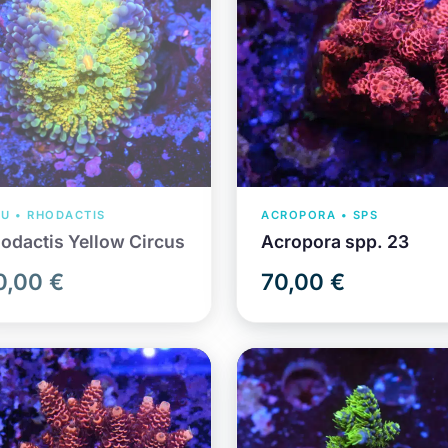
U • RHODACTIS
ACROPORA • SPS
odactis Yellow Circus
Acropora spp. 23
0,00 €
70,00 €