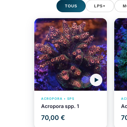
TOUS
LPS
M
▼
ACROPORA • SPS
AC
Acropora spp. 1
Ac
70,00 €
7