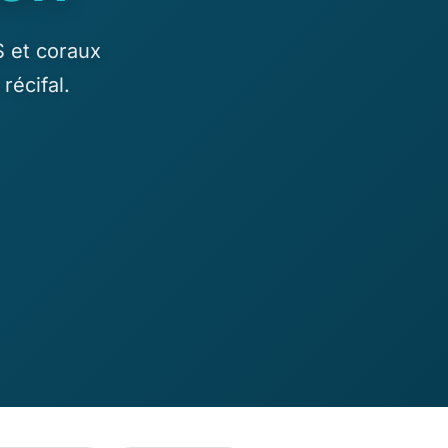
S et coraux
écifal.