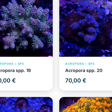
ROPORA • SPS
ACROPORA • SPS
ropora spp. 19
Acropora spp. 20
0,00 €
70,00 €