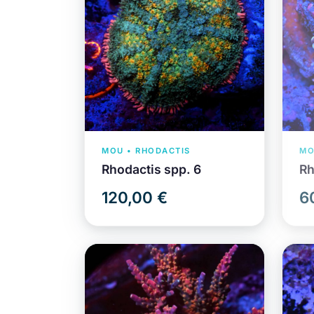
MOU • RHODACTIS
MO
Rhodactis spp. 6
Rh
120,00 €
6