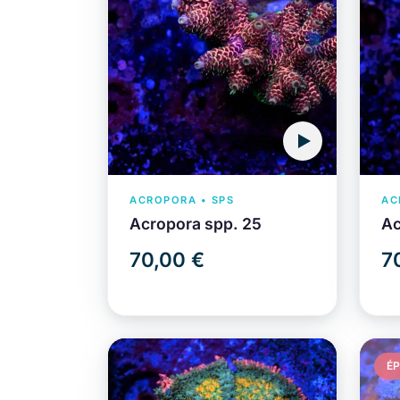
ACROPORA • SPS
AC
Acropora spp. 25
Ac
70,00 €
7
ÉP