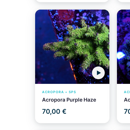
ACROPORA • SPS
AC
Acropora Purple Haze
Ac
70,00 €
7