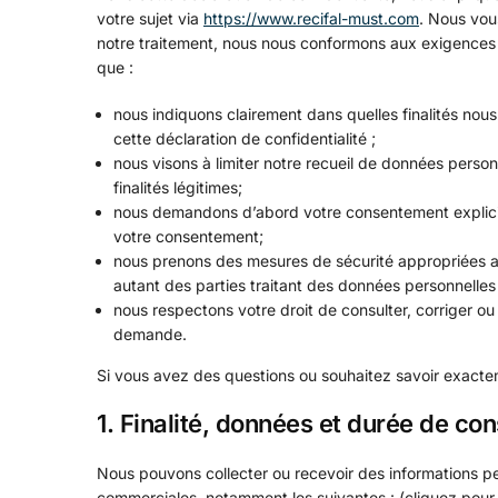
votre sujet via
https://www.recifal-must.com
. Nous vou
notre traitement, nous nous conformons aux exigences de l
que :
nous indiquons clairement dans quelles finalités nou
cette déclaration de confidentialité ;
nous visons à limiter notre recueil de données pers
finalités légitimes;
nous demandons d’abord votre consentement explicit
votre consentement;
nous prenons des mesures de sécurité appropriées a
autant des parties traitant des données personnelles
nous respectons votre droit de consulter, corriger o
demande.
Si vous avez des questions ou souhaitez savoir exacte
1. Finalité, données et durée de co
Nous pouvons collecter ou recevoir des informations pe
commerciales, notamment les suivantes : (cliquez pour 