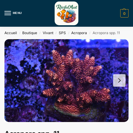
MENU
0
Accueil
Boutique
Vivant
SPS
Acropora
Acropora spp. 11
/
/
/
/
/