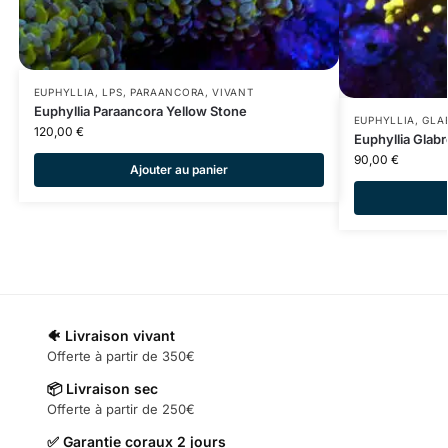
EUPHYLLIA
,
LPS
,
PARAANCORA
,
VIVANT
Euphyllia Paraancora Yellow Stone
EUPHYLLIA
,
GLA
120,00
€
Euphyllia Glab
90,00
€
Ajouter au panier
🐠 Livraison vivant
Offerte à partir de 350€
📦 Livraison sec
Offerte à partir de 250€
✅ Garantie coraux 2 jours