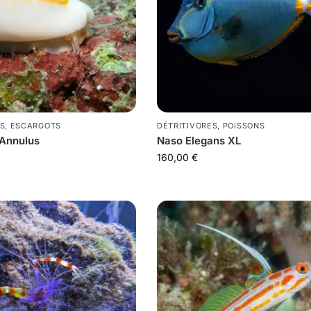
S
,
ESCARGOTS
DÉTRITIVORES
,
POISSONS
 Annulus
Naso Elegans XL
160,00
€