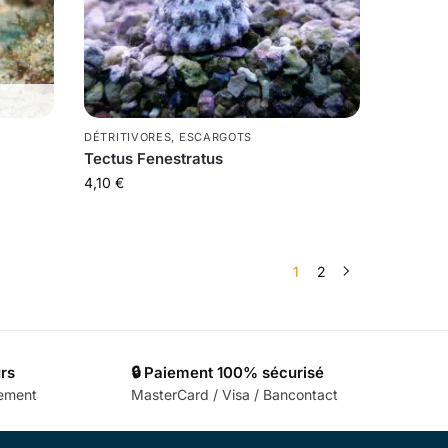
DÉTRITIVORES
,
ESCARGOTS
Tectus Fenestratus
4,10
€
1
2
urs
🔒 Paiement 100% sécurisé
cement
MasterCard / Visa / Bancontact