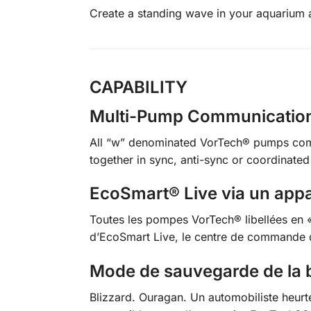
Create a standing wave in your aquarium a
CAPABILITY
Multi-Pump Communicatio
All “w” denominated VorTech® pumps come 
together in sync, anti-sync or coordinate
EcoSmart® Live via un appa
Toutes les pompes VorTech® libellées en «
d’EcoSmart Live, le centre de commande 
Mode de sauvegarde de la b
Blizzard. Ouragan. Un automobiliste heurt