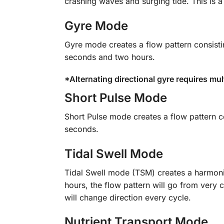
crashing waves and surging tide. This is a
Gyre Mode
Gyre mode creates a flow pattern consisti
seconds and two hours.
*Alternating directional gyre requires mu
Short Pulse Mode
Short Pulse mode creates a flow pattern c
seconds.
Tidal Swell Mode
Tidal Swell mode (TSM) creates a harmonic
hours, the flow pattern will go from very c
will change direction every cycle.
Nutrient Transport Mode