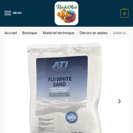
MENU
0
Accueil
Boutique
Matériel technique
Décors et sables
Sable blanc des Fidji ATI
/
/
/
/