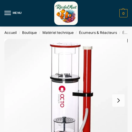
MENU
0
Accueil
Boutique
Matériel technique
Écumeurs & Réacteurs
Écumeurs Classic Space Saving (Straight Body) Octo
/
/
/
/