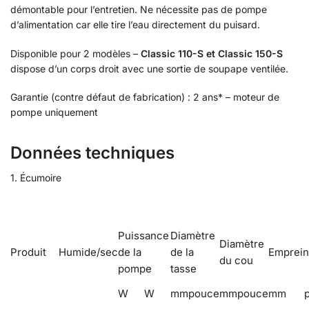
démontable pour l’entretien. Ne nécessite pas de pompe
d’alimentation car elle tire l’eau directement du puisard.
Disponible pour 2 modèles –
Classic 110-S et Classic 150-S
dispose d’un corps droit avec une sortie de soupape ventilée.
Garantie (contre défaut de fabrication) : 2 ans* – moteur de
pompe uniquement
Données techniques
1. Écumoire
Puissance
Diamètre
Diamètre
Produit
Humide/sec
de la
de la
Emprein
du cou
pompe
tasse
W
W
mm
pouce
mm
pouce
mm