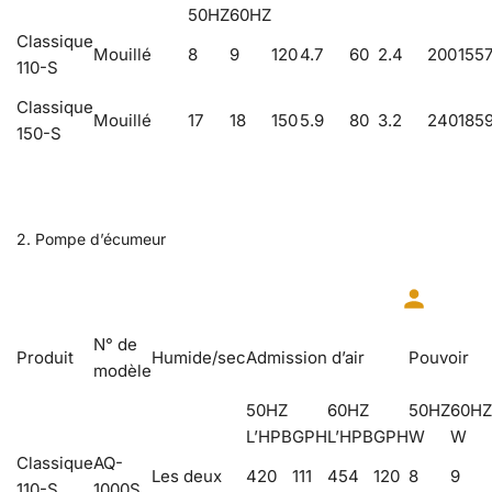
50HZ
60HZ
Classique
Mouillé
8
9
120
4.7
60
2.4
200
155
7
110-S
Classique
Mouillé
17
18
150
5.9
80
3.2
240
185
150-S
2. Pompe d’écumeur
N° de
Produit
Humide/sec
Admission d’air
Pouvoir
modèle
50HZ
60HZ
50HZ
60HZ
L’HPB
GPH
L’HPB
GPH
W
W
Classique
AQ-
Les deux
420
111
454
120
8
9
110-S
1000S