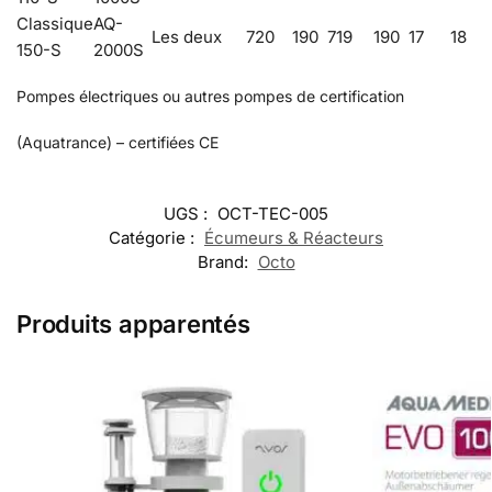
Classique
AQ-
Les deux
720
190
719
190
17
18
150-S
2000S
Pompes électriques ou autres pompes de certification
(Aquatrance) – certifiées CE
UGS :
OCT-TEC-005
Catégorie :
Écumeurs & Réacteurs
Brand:
Octo
Produits apparentés