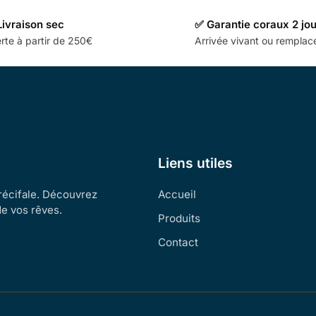
Livraison sec
✅ Garantie coraux 2 jo
rte à partir de 250€
Arrivée vivant ou rempla
Liens utiles
 récifale. Découvrez
Accueil
de vos rêves.
Produits
Contact