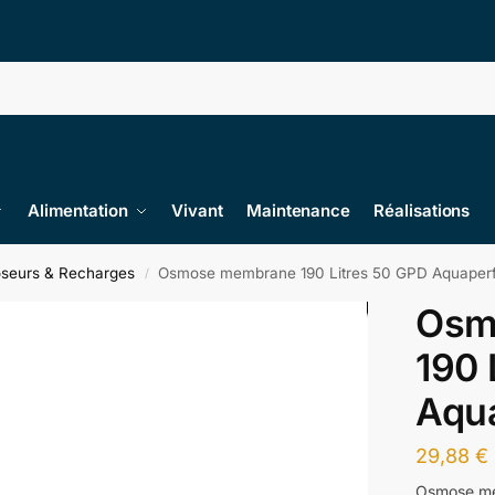
Alimentation
Vivant
Maintenance
Réalisations
seurs & Recharges
Osmose membrane 190 Litres 50 GPD Aquaperf
/
Osm
190 
Aqu
29,88
€
Osmose me