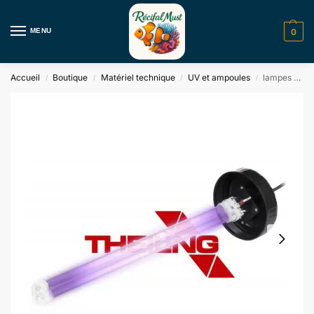
MENU
0
Accueil
Boutique
Matériel technique
UV et ampoules
lampes de rechange pour protecteur UV-C Theiling
/
/
/
/