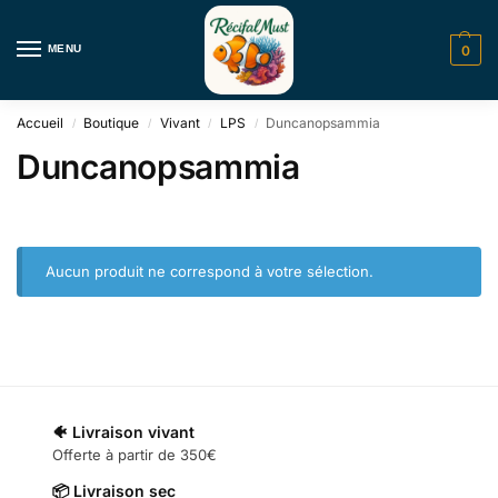
MENU
0
Accueil
Boutique
Vivant
LPS
Duncanopsammia
/
/
/
/
Duncanopsammia
Aucun produit ne correspond à votre sélection.
🐠 Livraison vivant
Offerte à partir de 350€
📦 Livraison sec