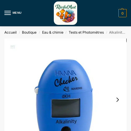
MENU
0
Accueil
Boutique
Eau & chimie
Tests et Photomètres
Alkalinity Checker DKH Hanna
/
/
/
/