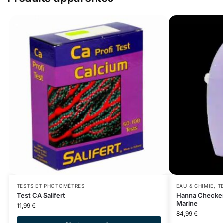
TESTS ET PHOTOMÈTRES
EAU & CHIMIE
,
T
Test CA Salifert
Hanna Checker
Marine
11,99
€
84,99
€