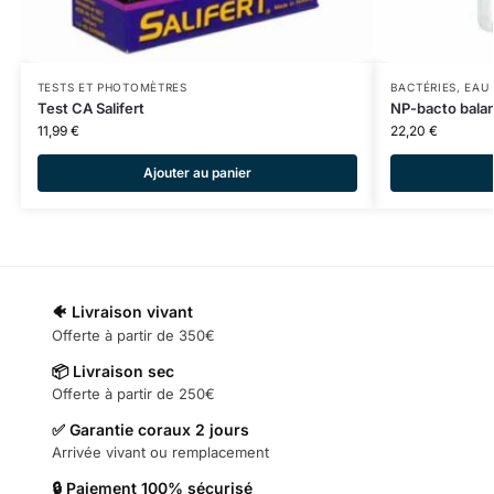
TESTS ET PHOTOMÈTRES
BACTÉRIES
,
EAU 
Test CA Salifert
NP-bacto balan
11,99
€
22,20
€
Ajouter au panier
🐠 Livraison vivant
Offerte à partir de 350€
📦 Livraison sec
Offerte à partir de 250€
✅ Garantie coraux 2 jours
Arrivée vivant ou remplacement
🔒 Paiement 100% sécurisé