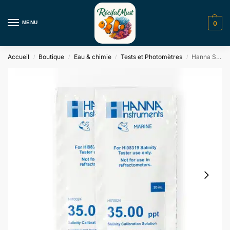
MENU
0
Accueil
Boutique
Eau & chimie
Tests et Photomètres
Hanna Solution Étalonnage Salinité 35 g/L – Sachet 20 mL
/
/
/
/