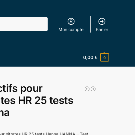
Recherche
Mon compte
Panier
0,00
€
0
tifs pour
ates HR 25 tests
na
our nitrates HR 25 tests Hanna HANNA – Test