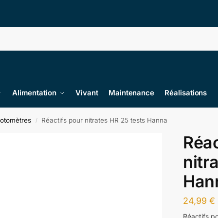
Alimentation
Vivant
Maintenance
Réalisations
hotomètres
Réactifs pour nitrates HR 25 tests Hanna
/
Réac
nitr
Han
24,99
€
Réactifs p