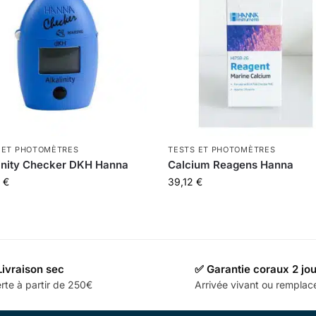
 ET PHOTOMÈTRES
TESTS ET PHOTOMÈTRES
inity Checker DKH Hanna
Calcium Reagens Hanna
9
€
39,12
€
Livraison sec
✅ Garantie coraux 2 jo
rte à partir de 250€
Arrivée vivant ou rempla