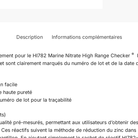
Description
Informations complémentaires
®
cement pour le HI782 Marine Nitrate High Range Checker
​
e et sont clairement marqués du numéro de lot et de la date
n facile
e haute pureté
uméro de lot pour la traçabilité
ts)
alité pré-mesurés, permettant aux utilisateurs d’obtenir de
 Ces réactifs suivent la méthode de réduction du zinc dans laq
antillon. En ajoutant simplement le sachet de réactif HI782-25