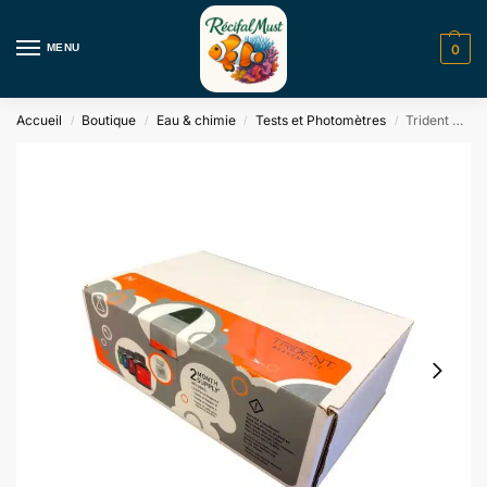
MENU
0
Accueil
Boutique
Eau & chimie
Tests et Photomètres
Trident Reagent Kit Neptune Systems
/
/
/
/