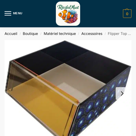
MENU
0
Accueil
Boutique
Matériel technique
Accessoires
Flipper Top Down Viewer
/
/
/
/