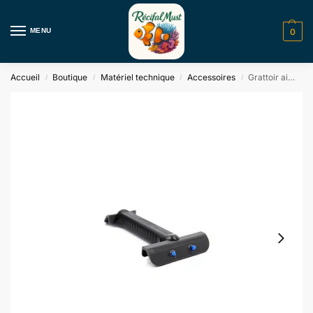
MENU
0
Accueil
Boutique
Matériel technique
Accessoires
Grattoir aimant puissant (largeur 86 mm) Tunze
/
/
/
/