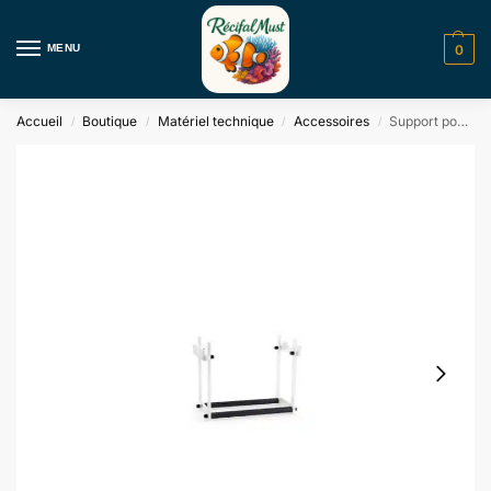
MENU
0
Accueil
Boutique
Matériel technique
Accessoires
Support pour RC300 Tropic Creation
/
/
/
/