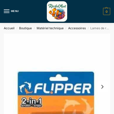
MENU
0
Accueil
Boutique
Matériel technique
Accessoires
Lames de rechange pour Flipper Standard
/
/
/
/