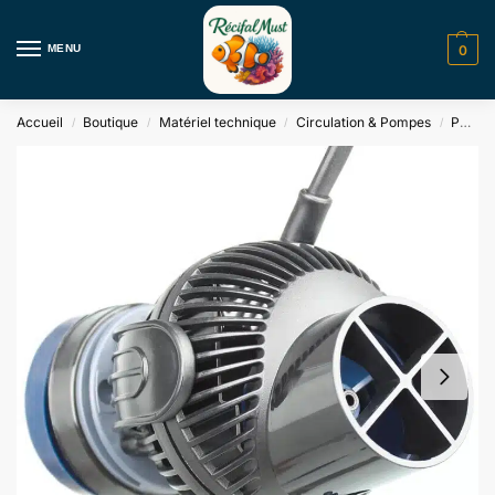
MENU
0
Accueil
Boutique
Matériel technique
Circulation & Pompes
Pompes de brassage
/
/
/
/