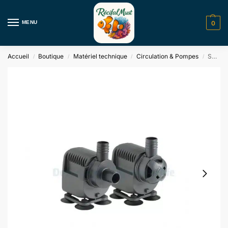
MENU
0
Accueil
Boutique
Matériel technique
Circulation & Pompes
SYNCRA NANO Sicce
/
/
/
/