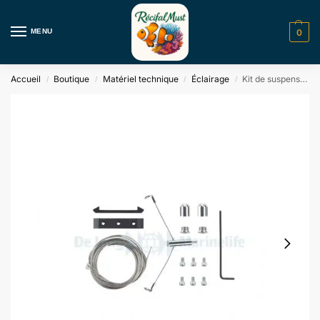
MENU
0
Accueil
Boutique
Matériel technique
Éclairage
Kit de suspension pour Radion RMS XR305G single Ecotech Marine
/
/
/
/