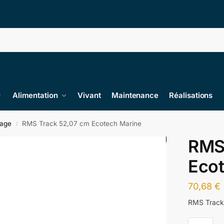
Alimentation
Vivant
Maintenance
Réalisations
rage
RMS Track 52,07 cm Ecotech Marine
/
RMS
Eco
70,68
€
RMS Track