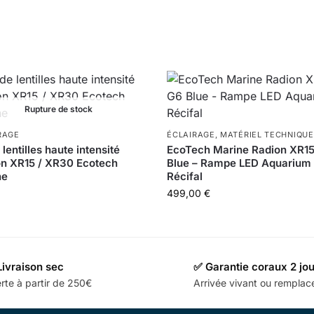
Rupture de stock
RAGE
ÉCLAIRAGE
,
MATÉRIEL TECHNIQUE
 lentilles haute intensité
EcoTech Marine Radion XR1
n XR15 / XR30 Ecotech
Blue – Rampe LED Aquarium
ne
Récifal
499,00
€
Livraison sec
✅ Garantie coraux 2 jo
rte à partir de 250€
Arrivée vivant ou rempla