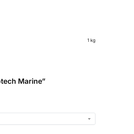
1 kg
otech Marine”