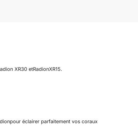
Radion XR30 et
Radion
XR15.
dion
pour éclairer parfaitement vos coraux