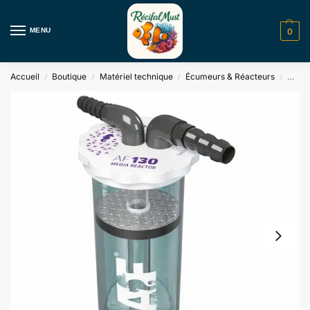
MENU
0
Accueil
Boutique
Matériel technique
Écumeurs & Réacteurs
Réact
/
/
/
/