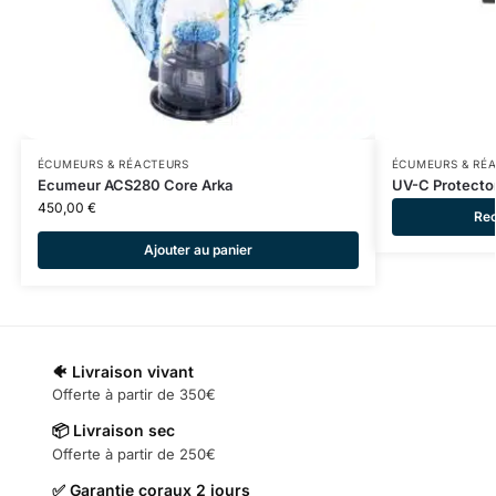
ÉCUMEURS & RÉACTEURS
ÉCUMEURS & RÉ
Ecumeur ACS280 Core Arka
UV-C Protector
450,00
€
Rec
Ajouter au panier
🐠 Livraison vivant
Offerte à partir de 350€
📦 Livraison sec
Offerte à partir de 250€
✅ Garantie coraux 2 jours