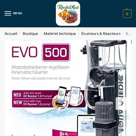
MENU
0
Accueil
Boutique
Matériel technique
Écumeurs & Réacteurs
EVO 500 + DC Runner 1.3 Aqua Medic
/
/
/
/