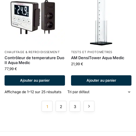
CHAUFFAGE & REFROIDISSEMENT
TESTS ET PHOTOMÈTRES
Contrôleur de temperature Duo
AM DensiTower Aqua Medic
II Aqua Medic
21,99
€
77,99
€
Ajouter au panier
Ajouter au panier
Affichage de 1–12 sur 25 résultats
1
2
3