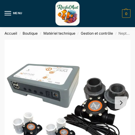
MENU
0
Accueil
Boutique
Matériel technique
Gestion et contrôle
Neptune Systems FMK – Kit Monitoring Débit Eau Flow
/
/
/
/