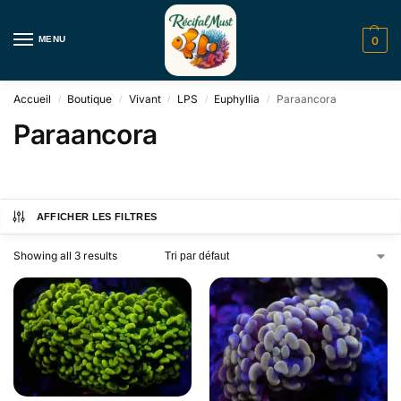
MENU
0
Accueil
Boutique
Vivant
LPS
Euphyllia
Paraancora
/
/
/
/
/
Paraancora
AFFICHER LES FILTRES
Showing all 3 results