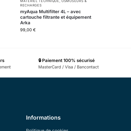
MATÉRIEL TECHNIQUE
,
OSMOSEURS &
RECHARGES
myAqua Multifilter 4L – avec
cartouche filtrante et équipement
Arka
99,00
€
urs
🔒 Paiement 100% sécurisé
cement
MasterCard / Visa / Bancontact
Informations
Politique de cookies