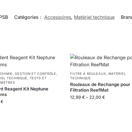
PSB
Catégories :
Accessoires
,
Matériel technique
Bran
 CHIMIE
,
GESTION ET CONTRÔLE
,
FILTRE À ROULEAUX
,
MATÉRIEL
IEL TECHNIQUE
,
TESTS ET
TECHNIQUE
OMÈTRES
Rouleaux de Rechange pour
nt Reagent Kit Neptune
Filtration ReefMat
ems
12,99
€
–
22,00
€
0
€