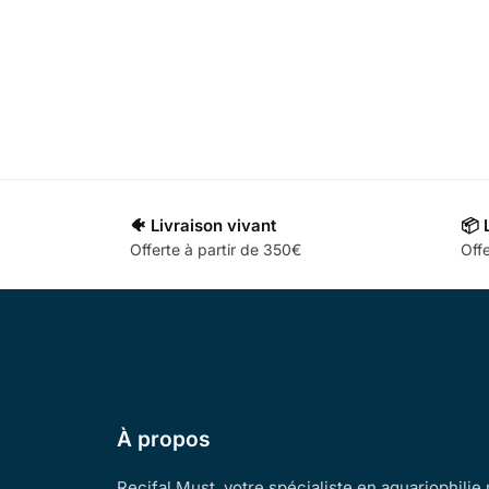
🐠 Livraison vivant
📦 
Offerte à partir de 350€
Offe
À propos
Recifal Must, votre spécialiste en aquariophilie