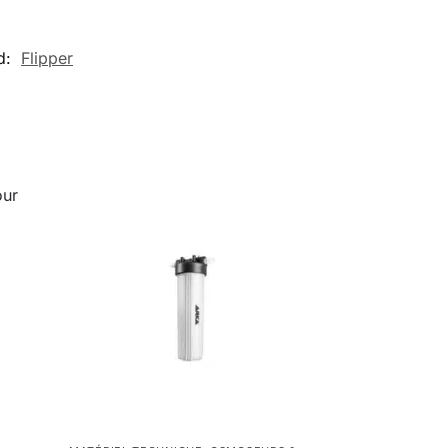
d:
Flipper