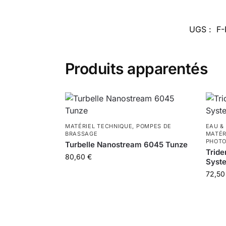
UGS :
F-
Produits apparentés
MATÉRIEL TECHNIQUE
,
POMPES DE
EAU &
BRASSAGE
MATÉR
PHOT
Turbelle Nanostream 6045 Tunze
Tride
80,60
€
Syst
72,5