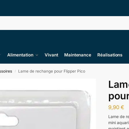
Alimentation
Vivant
Maintenance
Réalisations
soires
Lame de rechange pour Flipper Pico
/
Lam
pour
9,90
€
Lame de re
mini aquari
maintient e