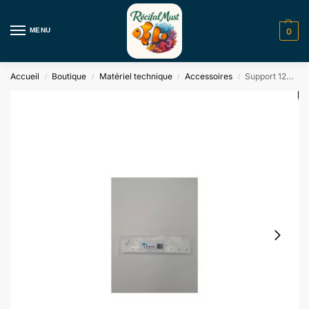
MENU
0
Accueil
Boutique
Matériel technique
Accessoires
Support 12mm pour RC300 / 400 Tropic Creation
/
/
/
/