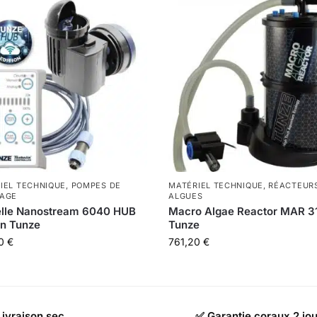
IEL TECHNIQUE
,
POMPES DE
MATÉRIEL TECHNIQUE
,
RÉACTEUR
AGE
ALGUES
elle Nanostream 6040 HUB
Macro Algae Reactor MAR 3
on Tunze
Tunze
40
€
761,20
€
Livraison sec
✅ Garantie coraux 2 jo