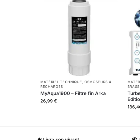
MATÉRIEL TECHNIQUE
,
OSMOSEURS &
MATÉR
RECHARGES
BRASS
MyAqua1900 – Filtre fin Arka
Turb
Editi
26,99
€
186,
🐠 Livraison vivant
📦 