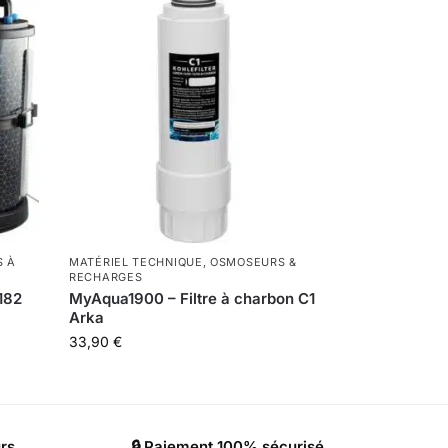
S À
MATÉRIEL TECHNIQUE
,
OSMOSEURS &
RECHARGES
182
MyAqua1900 – Filtre à charbon C1
Arka
33,90
€
urs
🔒 Paiement 100% sécurisé