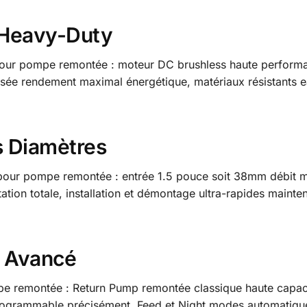
 Heavy-Duty
ur pompe remontée : moteur DC brushless haute performan
imisée rendement maximal énergétique, matériaux résistants 
s Diamètres
our pompe remontée : entrée 1.5 pouce soit 38mm débit m
tation totale, installation et démontage ultra-rapides main
l Avancé
 remontée : Return Pump remontée classique haute capacit
 programmable précisément, Feed et Night modes automatiq