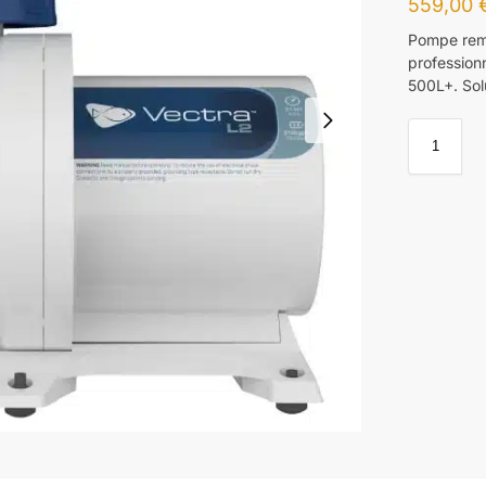
559,00
Pompe remo
profession
500L+. Solu